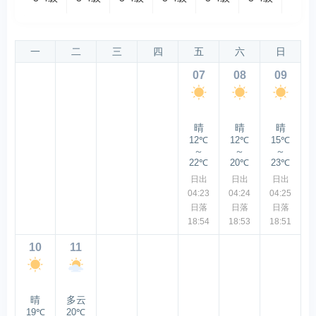
一
二
三
四
五
六
日
07
08
09
晴
晴
晴
12℃
12℃
15℃
～
～
～
22℃
20℃
23℃
日出
日出
日出
04:23
04:24
04:25
日落
日落
日落
18:54
18:53
18:51
10
11
晴
多云
19℃
20℃