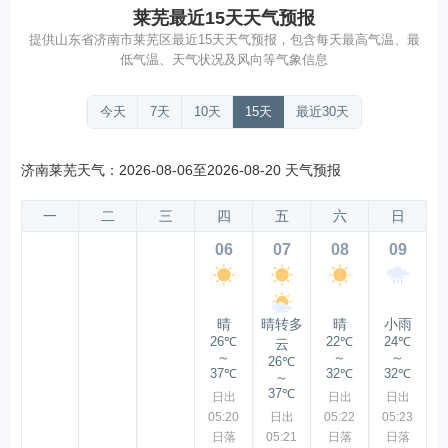
莱芜最近15天天气预报
提供山东省济南市莱芜区最近15天天气预报，包含每天最高气温、最
低气温、天气状况及风向等气象信息
今天
7天
10天
15天
最近30天
济南莱芜天气：2026-08-06至2026-08-20 天气预报
一
二
三
四
五
六
日
06
07
08
09
晴
晴转多
晴
小雨
26℃
22℃
24℃
云
～
～
～
26℃
37℃
32℃
32℃
～
37℃
日出
日出
日出
05:20
日出
05:22
05:23
日落
05:21
日落
日落