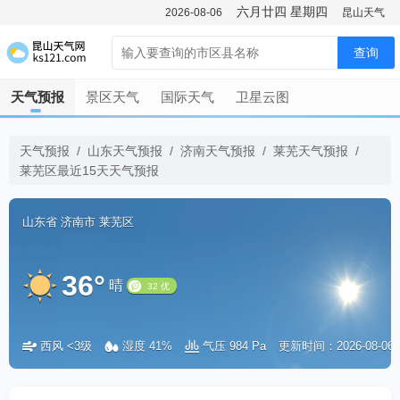
六月廿四
星期四
2026-08-06
昆山天气
查询
天气预报
景区天气
国际天气
卫星云图
天气预报
/
山东天气预报
/
济南天气预报
/
莱芜天气预报
/
莱芜区最近15天天气预报
山东省
济南市
莱芜区
36°
晴
西风 <3级
湿度 41%
气压 984 Pa
更新时间：2026-08-06 1
32 优