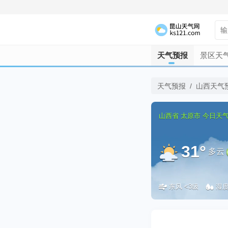
天气预报
景区天
天气预报
/
山西天气
山西省
太原市
今日天
31°
多云
东风 <3级
湿度