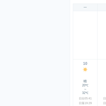
一
10
晴
20℃
～
32℃
日出05:41
日
日落19:29
日