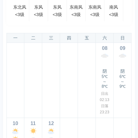
东北风
东风
东风
东南风
东南风
南风
南风
<3级
<3级
<3级
<3级
<3级
<3级
<3级
一
二
三
四
五
六
日
08
09
阴
阴
5℃
6℃
～
～
8℃
9℃
日出
02:13
日落
23:23
10
11
12