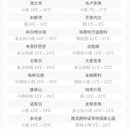
渥太华
布卢里弗
小雨 18℃～28℃
小雨 7℃～27℃
剑桥湾
开普代尔
阴 8℃～14℃
阴 1℃～3℃
科尔维尔湖
埃斯特万波因特
多云转小雨 10℃～20℃
晴转阴 12℃～17℃
奇普怀恩堡
吉勒姆
多云转阴 10℃～23℃
中雨转小雨 11℃～15℃
古斯贝
大普雷里
多云转阴 14℃～24℃
多云转阴 11℃～22℃
格林伍德
金德斯利
中雨转小雨 19℃～28℃
阴转小雨 11℃～22℃
森林山
纳塔什昆
小雨转晴 13℃～26℃
阴 13℃～21℃
诺斯贝
皮斯里弗
小雨 13℃～23℃
多云转小雨 10℃～21℃
多伦多
图克图特诺革特国家公园
小雨 18℃～29℃
阴转小雨 6℃～18℃