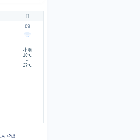
日
09
小雨
10℃
～
27℃
北风 <3级