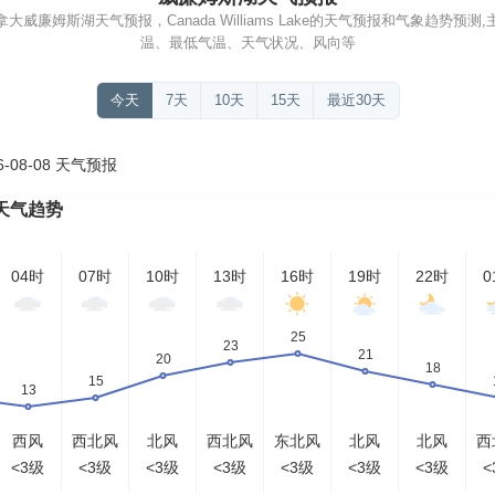
威廉姆斯湖天气预报，Canada Williams Lake的天气预报和气象趋势预
温、最低气温、天气状况、风向等
今天
7天
10天
15天
最近30天
08-08 天气预报
天气趋势
04时
07时
10时
13时
16时
19时
22时
0
西风
西北风
北风
西北风
东北风
北风
北风
西
<3级
<3级
<3级
<3级
<3级
<3级
<3级
<