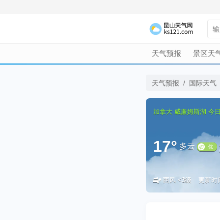
天气预报
景区天
天气预报
/
国际天气
加拿大
威廉姆斯湖
今
17°
多云
西风 <3级
更新时间：