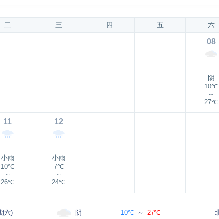
二
三
四
五
六
08
阴
10℃
～
27℃
11
12
小雨
小雨
10℃
7℃
～
～
26℃
24℃
阴
期六)
10℃
～
27℃