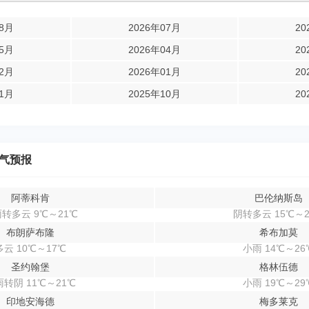
08月
2026年07月
20
05月
2026年04月
20
02月
2026年01月
20
11月
2025年10月
20
气预报
阿蒂科肯
巴伦纳斯岛
转多云 9℃～21℃
阴转多云 15℃～2
布朗萨布隆
希布加莫
多云 10℃～17℃
小雨 14℃～26
圣约翰堡
格林伍德
转阴 11℃～21℃
小雨 19℃～29
印地安海德
梅多莱克