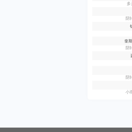
多
阴转
奎
阴转
阴转
小雨