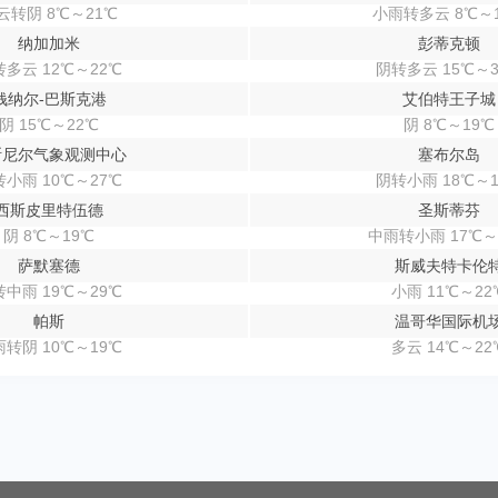
云转阴 8℃～21℃
小雨转多云 8℃～
纳加加米
彭蒂克顿
多云 12℃～22℃
阴转多云 15℃～3
钱纳尔-巴斯克港
艾伯特王子城
阴 15℃～22℃
阴 8℃～19℃
斯尼尔气象观测中心
塞布尔岛
小雨 10℃～27℃
阴转小雨 18℃～1
西斯皮里特伍德
圣斯蒂芬
阴 8℃～19℃
中雨转小雨 17℃～
萨默塞德
斯威夫特卡伦
中雨 19℃～29℃
小雨 11℃～22
帕斯
温哥华国际机
转阴 10℃～19℃
多云 14℃～22