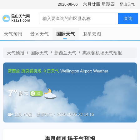
六月廿四
星期四
2026-08-06
昆山天气
查询
天气预报
景区天气
国际天气
卫星云图
天气预报
/
国际天气
/
新西兰天气
/
惠灵顿机场天气预报
新西兰
惠灵顿机场
今日天气
Wellington Airport Weather
7°
多云
北风 <3级
更新时间：2026-08-06 23:14:16
优
惠灵顿机场天气预报