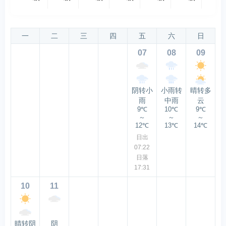
一
二
三
四
五
六
日
07
08
09
阴转小
小雨转
晴转多
雨
中雨
云
9℃
10℃
9℃
～
～
～
12℃
13℃
14℃
日出
07:22
日落
17:31
10
11
晴转阴
阴