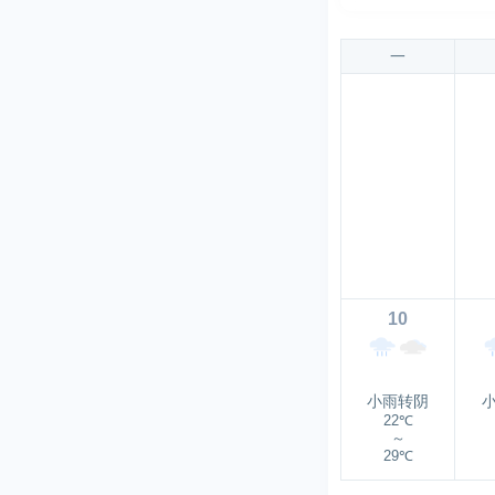
一
10
小雨转阴
22℃
～
29℃