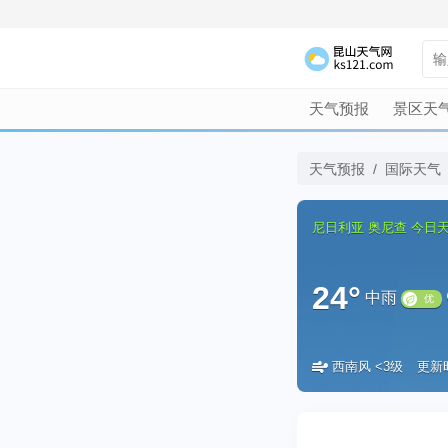
天气预报
景区天
天气预报
/
国际天气
尼日利亚
奥尼查
今日
24°
中雨
西南风 <3级
更新时间