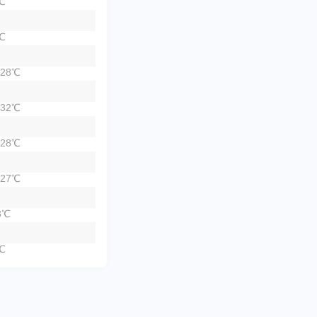
℃
℃
28℃
32℃
28℃
27℃
3℃
℃