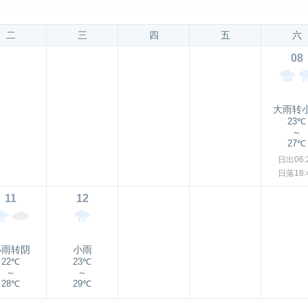
二
三
四
五
六
08
大雨转
23℃
～
27℃
日出06:
日落18:
11
12
小雨转阴
小雨
22℃
23℃
～
～
28℃
29℃