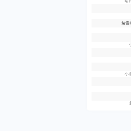
晴转
赫雷
小雨