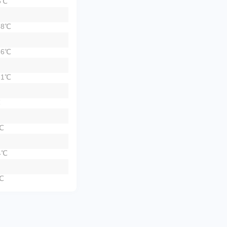
5℃
8℃
6℃
1℃
℃
℃
4℃
℃