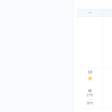
一
10
晴
17℃
～
32℃