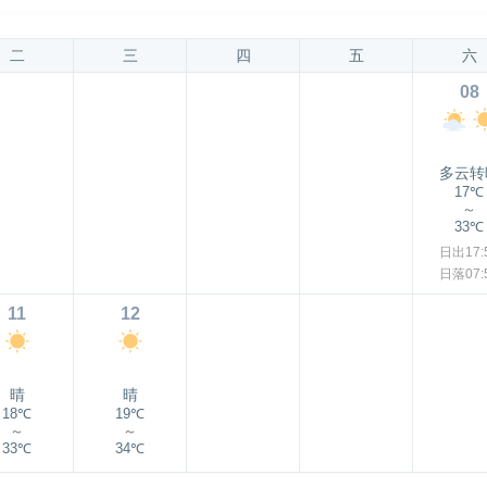
二
三
四
五
六
08
多云转
17℃
～
33℃
日出17:
日落07:
11
12
晴
晴
18℃
19℃
～
～
33℃
34℃