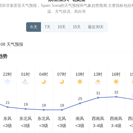
班牙索里亚天气预报，Spain Soria的天气预报和气象趋势预测,主要指标包
温、天气状况、风向等
今天
7天
10天
15天
最近30天
-08 天气预报
趋势
22时
01时
04时
07时
10时
13时
16时
1
东风
东北风
东北风
北风
南风
西南风
西南风
西
<3级
<3级
<3级
<3级
<3级
3-4级
3-4级
<