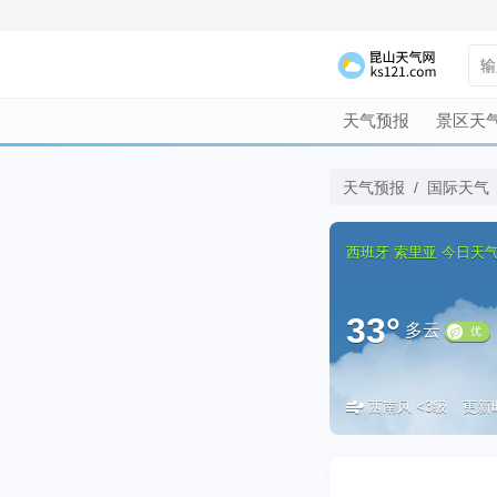
天气预报
景区天
天气预报
/
国际天气
西班牙
索里亚
今日天
33°
多云
西南风 <3级
更新时间