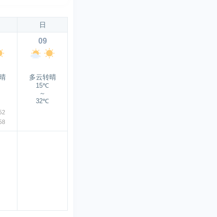
日
09
晴
多云转晴
15℃
～
32℃
52
58