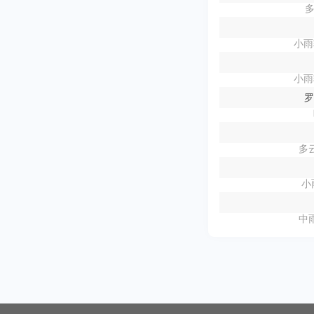
多
小雨
小雨
罗
多云
小
中雨