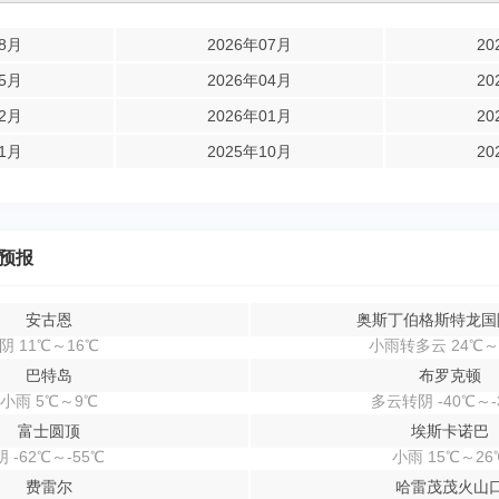
08月
2026年07月
20
05月
2026年04月
20
02月
2026年01月
20
11月
2025年10月
20
预报
安古恩
奥斯丁伯格斯特龙国
阴 11℃～16℃
小雨转多云 24℃～
巴特岛
布罗克顿
小雨 5℃～9℃
多云转阴 -40℃～-
富士圆顶
埃斯卡诺巴
阴 -62℃～-55℃
小雨 15℃～26
费雷尔
哈雷茂茂火山