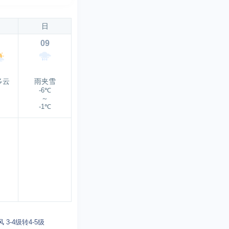
日
09
多云
雨夹雪
-6℃
～
-1℃
3-4级转4-5级