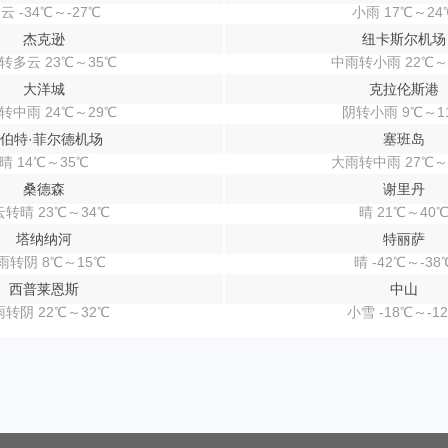
云 -34℃～-27℃
小雨 17℃～24
杰克逊
纽卡斯尔机场
转多云 23℃～35℃
中雨转小雨 22℃～
大洋城
克拉伦斯港
转中雨 24℃～29℃
阴转小雨 9℃～1
伯特·菲尔德机场
塞班岛
晴 14℃～35℃
大雨转中雨 27℃～
桑德森
谢里丹
转晴 23℃～34℃
晴 21℃～40
塔纳纳河
特丽萨
雨转阴 8℃～15℃
晴 -42℃～-38
西普莱恩斯
中山
转阴 22℃～32℃
小雪 -18℃～-1