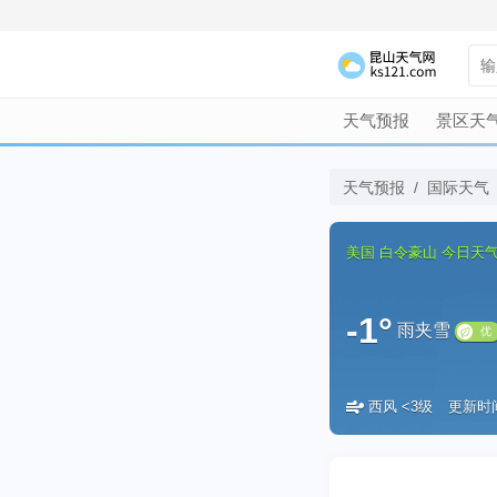
天气预报
景区天
天气预报
/
国际天气
美国
白令豪山
今日天
-1°
雨夹雪
西风 <3级
更新时间：