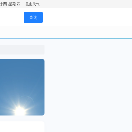
廿四
星期四
昆山天气
查询