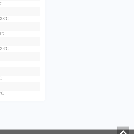
℃
33℃
1℃
28℃
℃
℃
2℃