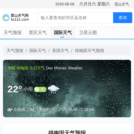
六月廿六
星期六
2026-08-08
昆山天气
查询
天气预报
景区天气
国际天气
卫星云图
天气预报
/
国际天气
/
美国天气
/
得梅因天气预报
美国
得梅因
今日天气
Des Moines Weather
22°
小雨
东南风 <3级
更新时间：2026-08-08 22:10:44
优
得梅因天气预报