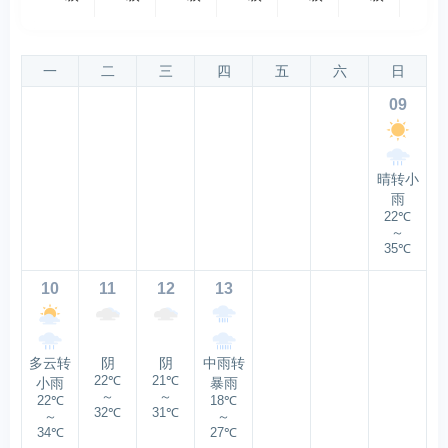
一
二
三
四
五
六
日
09
晴转小
雨
22℃
～
35℃
10
11
12
13
多云转
阴
阴
中雨转
22℃
21℃
小雨
暴雨
～
～
22℃
18℃
32℃
31℃
～
～
34℃
27℃