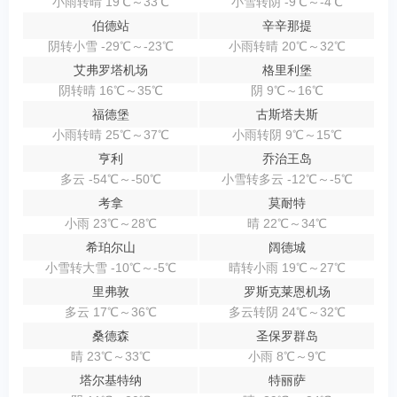
小雨转晴 19℃～33℃
小雪转阴 -9℃～-4℃
伯德站
辛辛那提
阴转小雪 -29℃～-23℃
小雨转晴 20℃～32℃
艾弗罗塔机场
格里利堡
阴转晴 16℃～35℃
阴 9℃～16℃
福德堡
古斯塔夫斯
小雨转晴 25℃～37℃
小雨转阴 9℃～15℃
亨利
乔治王岛
多云 -54℃～-50℃
小雪转多云 -12℃～-5℃
考拿
莫耐特
小雨 23℃～28℃
晴 22℃～34℃
希珀尔山
阔德城
小雪转大雪 -10℃～-5℃
晴转小雨 19℃～27℃
里弗敦
罗斯克莱恩机场
多云 17℃～36℃
多云转阴 24℃～32℃
桑德森
圣保罗群岛
晴 23℃～33℃
小雨 8℃～9℃
塔尔基特纳
特丽萨