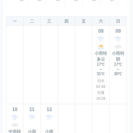
一
二
三
四
五
六
日
08
09
小雨转
小雨转
多云
阴
17℃
17℃
～
～
31℃
30℃
日出
02:48
日落
16:28
10
11
12
中雨转
小雨
小雨