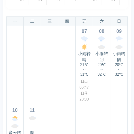
一
二
三
四
五
六
日
07
08
09
小雨转
小雨转
小雨转
晴
阴
阴
21℃
20℃
20℃
～
～
～
31℃
32℃
32℃
日出
06:47
日落
20:33
10
11
多云转
阴