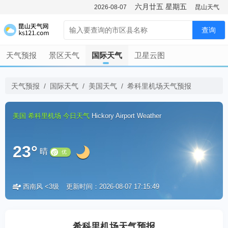
六月廿五
星期五
2026-08-07
昆山天气
查询
天气预报
景区天气
国际天气
卫星云图
天气预报
/
国际天气
/
美国天气
/
希科里机场天气预报
美国
希科里机场
今日天气
Hickory Airport Weather
23°
晴
西南风 <3级
更新时间：2026-08-07 17:15:49
优
希科里机场天气预报