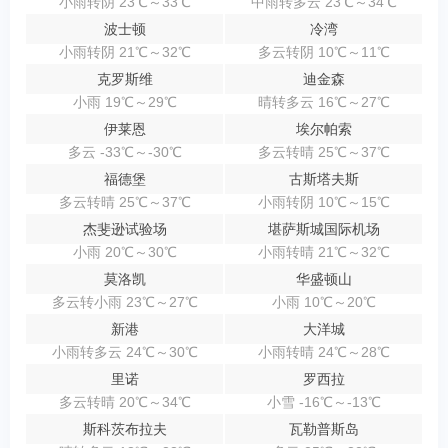
小雨转阴 23℃～33℃
中雨转多云 23℃～34℃
波士顿
冷湾
小雨转阴 21℃～32℃
多云转阴 10℃～11℃
克罗斯维
迪金森
小雨 19℃～29℃
晴转多云 16℃～27℃
伊莱恩
埃尔帕索
多云 -33℃～-30℃
多云转晴 25℃～37℃
福德堡
古斯塔夫斯
多云转晴 25℃～37℃
小雨转阴 10℃～15℃
杰斐逊试验场
堪萨斯城国际机场
小雨 20℃～30℃
小雨转晴 21℃～32℃
莫洛凯
华盛顿山
多云转小雨 23℃～27℃
小雨 10℃～20℃
新港
大洋城
小雨转多云 24℃～30℃
小雨转晴 24℃～28℃
里诺
罗西拉
多云转晴 20℃～34℃
小雪 -16℃～-13℃
斯科茨布拉夫
瓦勒普斯岛