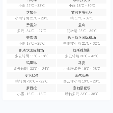
小雨 22℃～33℃
小雨 18℃～30℃
芝加哥
艾弗罗塔机场
小雨转阴 21℃～29℃
晴 17℃～37℃
费雷尔
盖奇
多云 -34℃～-27℃
阴转晴 25℃～39℃
盖洛德
哈里斯堡国际机场
小雨 17℃～28℃
中雨转小雨 21℃～32℃
凯奇坎国际机场
拉斯维加斯
多云转阴 11℃～18℃
多云转晴 30℃～42℃
玛里琳
马赛
多云转阴 -33℃～-24℃
小雨转多云 19℃～28℃
麦克默多
密尔沃基
晴转阴 -30℃～-22℃
多云转小雨 19℃～28℃
罗西拉
塞勒溪靶场
小雪 -16℃～-13℃
晴转多云 23℃～38℃