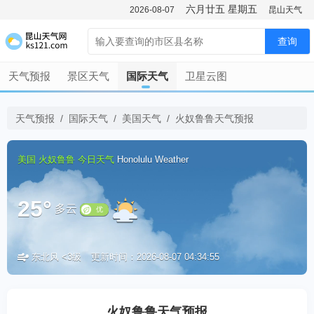
六月廿五
星期五
2026-08-07
昆山天气
查询
天气预报
景区天气
国际天气
卫星云图
天气预报
/
国际天气
/
美国天气
/
火奴鲁鲁天气预报
美国
火奴鲁鲁
今日天气
Honolulu Weather
25°
多云
东北风 <3级
更新时间：2026-08-07 04:34:55
优
火奴鲁鲁天气预报