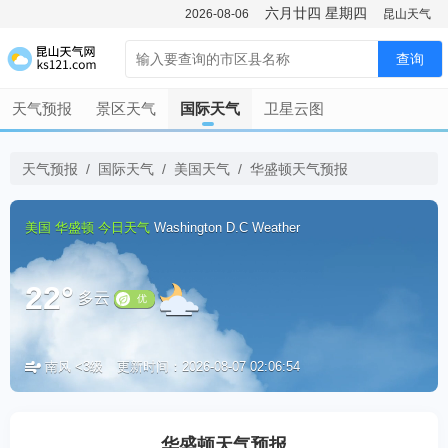
六月廿四
星期四
2026-08-06
昆山天气
查询
天气预报
景区天气
国际天气
卫星云图
天气预报
/
国际天气
/
美国天气
/
华盛顿天气预报
美国
华盛顿
今日天气
Washington D.C Weather
22°
多云
南风 <3级
更新时间：2026-08-07 02:06:54
优
华盛顿天气预报