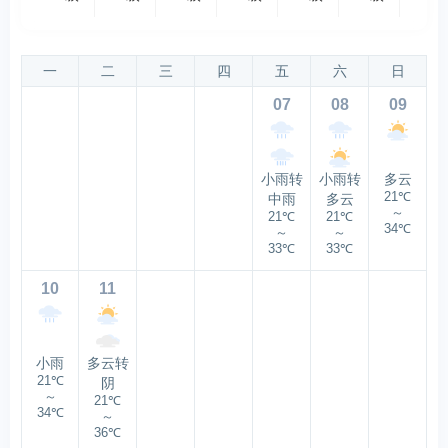
一
二
三
四
五
六
日
07
08
09
小雨转
小雨转
多云
21℃
中雨
多云
～
21℃
21℃
34℃
～
～
33℃
33℃
10
11
小雨
多云转
21℃
阴
～
21℃
34℃
～
36℃