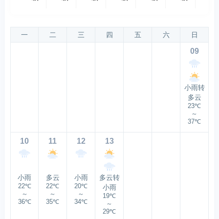
一
二
三
四
五
六
日
09
小雨转
多云
23℃
～
37℃
10
11
12
13
小雨
多云
小雨
多云转
22℃
22℃
20℃
小雨
～
～
～
19℃
36℃
35℃
34℃
～
29℃