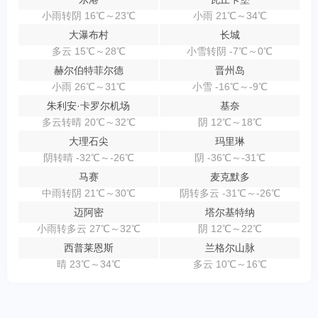
小雨转阴 16℃～23℃
小雨 21℃～34℃
大瀑布村
长城
多云 15℃～28℃
小雪转阴 -7℃～0℃
赫尔伯特菲尔德
晋州岛
小雨 26℃～31℃
小雪 -16℃～-9℃
朱利安·卡罗尔机场
基奈
多云转晴 20℃～32℃
阴 12℃～18℃
大理石尖
玛里琳
阴转晴 -32℃～-26℃
阴 -36℃～-31℃
马赛
麦克默多
中雨转阴 21℃～30℃
阴转多云 -31℃～-26℃
迈阿密
塔尔基特纳
小雨转多云 27℃～32℃
阴 12℃～22℃
西普莱恩斯
兰格尔山脉
晴 23℃～34℃
多云 10℃～16℃