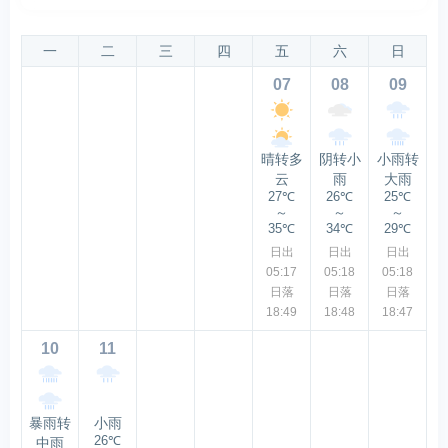
一
二
三
四
五
六
日
07
08
09
晴转多
阴转小
小雨转
云
雨
大雨
27℃
26℃
25℃
～
～
～
35℃
34℃
29℃
日出
日出
日出
05:17
05:18
05:18
日落
日落
日落
18:49
18:48
18:47
10
11
暴雨转
小雨
26℃
中雨