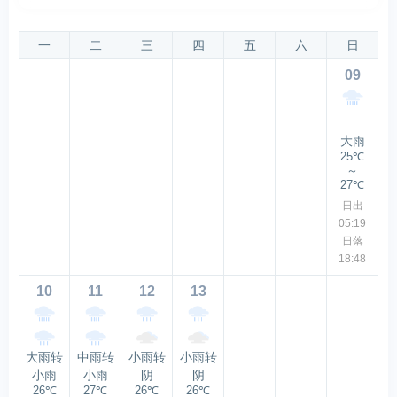
一
二
三
四
五
六
日
09
大雨
25℃
～
27℃
日出
05:19
日落
18:48
10
11
12
13
大雨转
中雨转
小雨转
小雨转
小雨
小雨
阴
阴
26℃
27℃
26℃
26℃