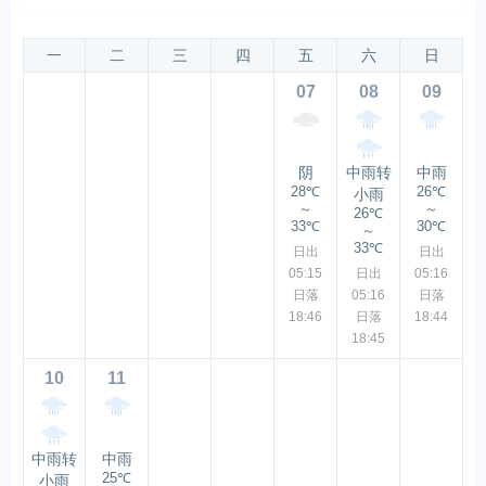
一
二
三
四
五
六
日
07
08
09
阴
中雨转
中雨
28℃
26℃
小雨
～
～
26℃
33℃
30℃
～
33℃
日出
日出
05:15
日出
05:16
日落
05:16
日落
18:46
日落
18:44
18:45
10
11
中雨转
中雨
25℃
小雨