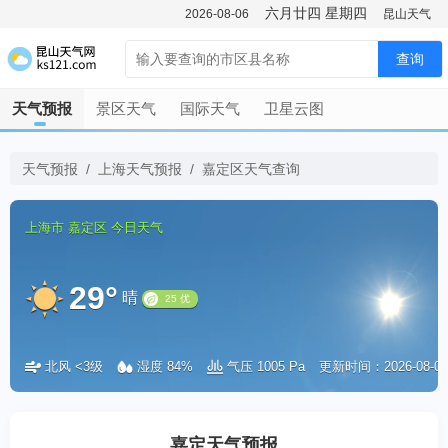
六月廿四
星期四
2026-08-06
昆山天气
查询
天气预报
景区天气
国际天气
卫星云图
天气预报
/
上海天气预报
/
嘉定区天气查询
上海市
嘉定区
今日天气
29°
晴
北风 <3级
湿度 84%
气压 1005 Pa
更新时间：2026-08-07 
25 优
嘉定天气预报