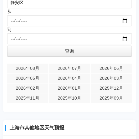
从
到
2026年08月
2026年07月
2026年06月
2026年05月
2026年04月
2026年03月
2026年02月
2026年01月
2025年12月
2025年11月
2025年10月
2025年09月
上海市其他地区天气预报