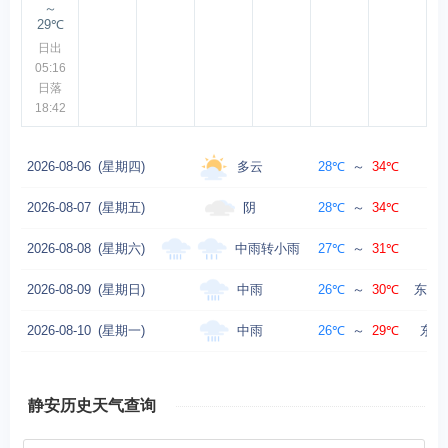
～
29℃
日出
05:16
日落
18:42
多云
2026-08-06
(星期四)
28℃
～
34℃
东
阴
2026-08-07
(星期五)
28℃
～
34℃
东
中雨转小雨
2026-08-08
(星期六)
27℃
～
31℃
东
中雨
2026-08-09
(星期日)
26℃
～
30℃
东北风
中雨
2026-08-10
(星期一)
26℃
～
29℃
东风 
静安历史天气查询