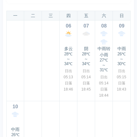
一
二
三
四
五
六
日
06
07
08
09
多云
阴
中雨转
中雨
28℃
28℃
26℃
小雨
～
～
～
27℃
34℃
34℃
30℃
～
31℃
日出
日出
日出
05:13
05:14
日出
05:15
日落
日落
05:14
日落
18:46
18:45
日落
18:43
18:44
10
中雨
26℃