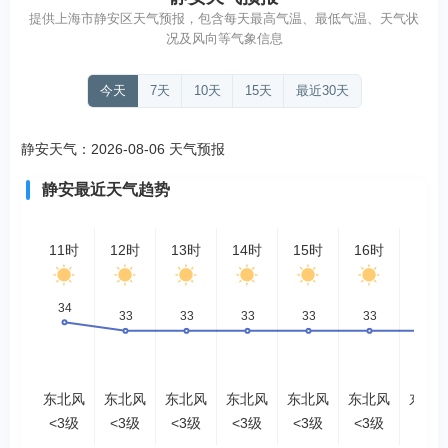
提供上海市静安区天气预报，包含每天最高气温、最低气温、天气状
况及风向等气象信息
今天
7天
10天
15天
最近30天
静安天气：2026-08-06 天气预报
静安最近天气趋势
11时
12时
13时
14时
15时
16时
17时
东北风
东北风
东北风
东北风
东北风
东北风
东北
<3级
<3级
<3级
<3级
<3级
<3级
<3级