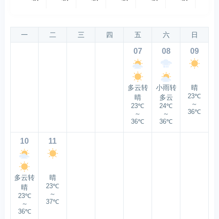
一
二
三
四
五
六
日
07
08
09
多云转
小雨转
晴
23℃
晴
多云
～
23℃
24℃
36℃
～
～
36℃
36℃
10
11
多云转
晴
23℃
晴
～
23℃
37℃
～
36℃