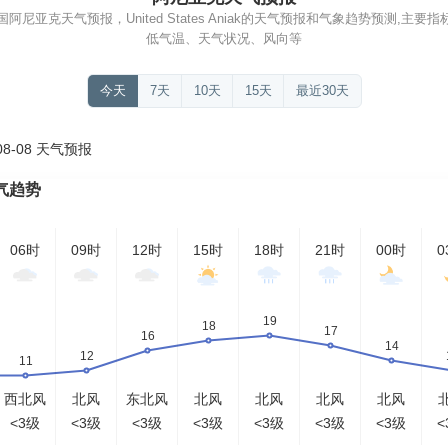
尼亚克天气预报，United States Aniak的天气预报和气象趋势预测,主
低气温、天气状况、风向等
今天
7天
10天
15天
最近30天
8-08 天气预报
气趋势
06时
09时
12时
15时
18时
21时
00时
0
西北风
北风
东北风
北风
北风
北风
北风
<3级
<3级
<3级
<3级
<3级
<3级
<3级
<