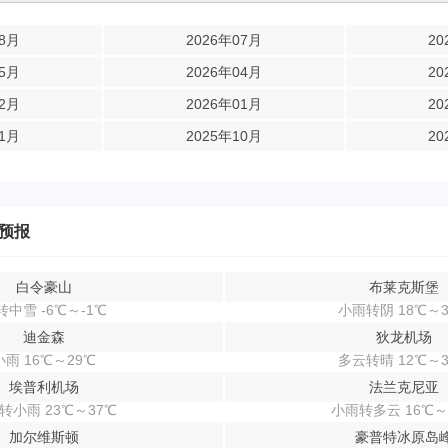
08月
2026年07月
20
05月
2026年04月
20
02月
2026年01月
20
11月
2025年10月
20
预报
白令豪山
布莱克斯堡
转中雪 -6℃～-1℃
小雨转阴 18℃～3
迪金森
狄龙机场
小雨 16℃～29℃
多云转晴 12℃～3
埃普利机场
法兰克尼亚
转小雨 23℃～37℃
小雨转多云 16℃～
加尔维斯顿
豪普特冰原岛