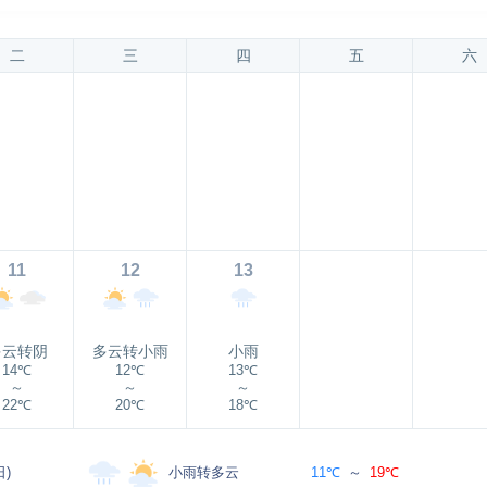
二
三
四
五
六
11
12
13
多云转阴
多云转小雨
小雨
14℃
12℃
13℃
～
～
～
22℃
20℃
18℃
小雨转多云
日)
11℃
～
19℃