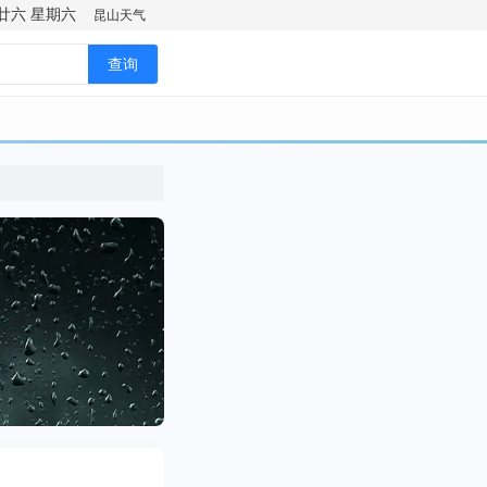
廿六
星期六
昆山天气
查询