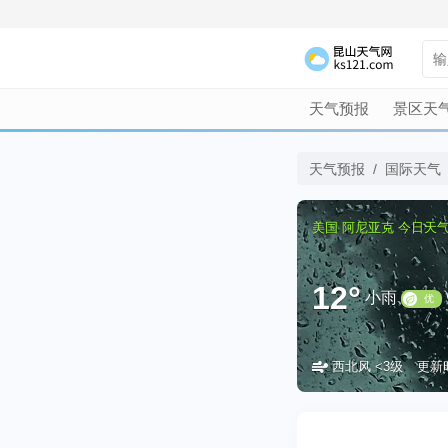
天气预报
景区天
天气预报
/
国际天气
美国
阿尼亚克
今日天
12°
小雨
西北风 <3级
更新时间