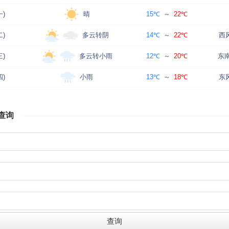
晴
一)
15℃
～
22℃
多云转阴
二)
14℃
～
22℃
西
多云转小雨
三)
12℃
～
20℃
东南
小雨
四)
13℃
～
18℃
东
查询