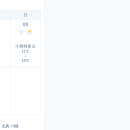
日
09
小雨转多云
11℃
～
19℃
北风 <3级