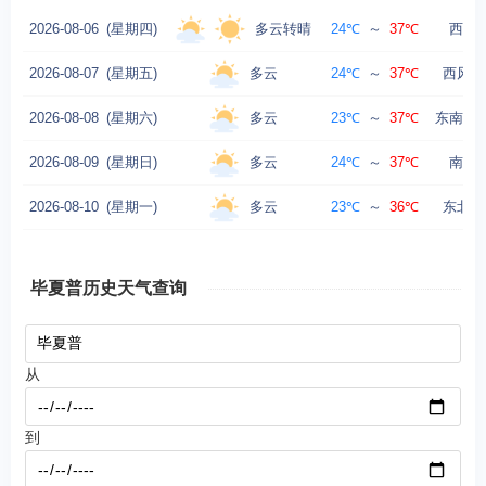
多云转晴
2026-08-06
(星期四)
24℃
～
37℃
西风转
多云
2026-08-07
(星期五)
24℃
～
37℃
西风转
多云
2026-08-08
(星期六)
23℃
～
37℃
东南风转
多云
2026-08-09
(星期日)
24℃
～
37℃
南风转
多云
2026-08-10
(星期一)
23℃
～
36℃
东北风
毕夏普历史天气查询
从
到