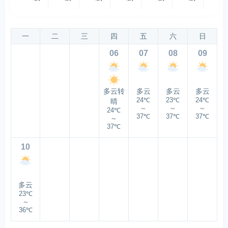
一
二
三
四
五
六
日
06
07
08
09
多云转
多云
多云
多云
24℃
23℃
24℃
晴
～
～
～
24℃
37℃
37℃
37℃
～
37℃
10
多云
23℃
～
36℃