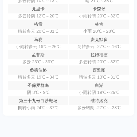
多云转阴 10℃～13℃
晴 21℃～35℃
尤里卡
卡森堡
多云转阴 12℃～20℃
小雨转晴 20℃～32℃
格雷
林肯
晴转多云 20℃～31℃
小雨 20℃～28℃
马赛
麦克默多
小雨转多云 19℃～26℃
阴转多云 -27℃～-16℃
孟菲斯
拉姆福德
多云 23℃～36℃
多云转晴 20℃～32℃
桑德伯格
西雅图
晴转多云 19℃～34℃
晴转多云 13℃～31℃
圣保罗群岛
白湖
阴 8℃～9℃
小雨转阴 19℃～25℃
第三十九号白沙靶场
维特洛克
阴转小雨 24℃～37℃
多云转阴 -27℃～-23℃