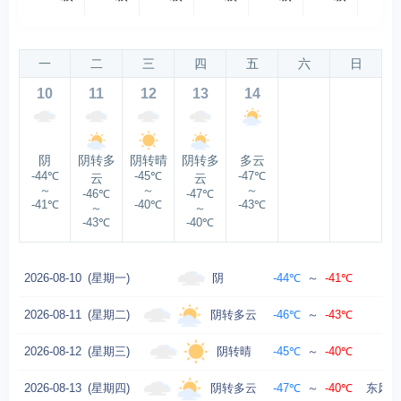
一
二
三
四
五
六
日
10
11
12
13
14
阴
阴转多
阴转晴
阴转多
多云
-44℃
-45℃
-47℃
云
云
～
～
～
-46℃
-47℃
-41℃
-40℃
-43℃
～
～
-43℃
-40℃
阴
2026-08-10
(星期一)
-44℃
～
-41℃
东
阴转多云
2026-08-11
(星期二)
-46℃
～
-43℃
东
阴转晴
2026-08-12
(星期三)
-45℃
～
-40℃
东
阴转多云
2026-08-13
(星期四)
-47℃
～
-40℃
东风转