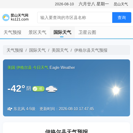
六月廿八
星期一
2026-08-10
昆山天气
查询
天气预报
景区天气
国际天气
卫星云图
天气预报
/
国际天气
/
美国天气
/
伊格尔县天气预报
美国
伊格尔县
今日天气
Eagle Weather
-42°
阴
东北风 4-5级
更新时间：2026-08-10 17:47:45
优
伊格尔县天气预报