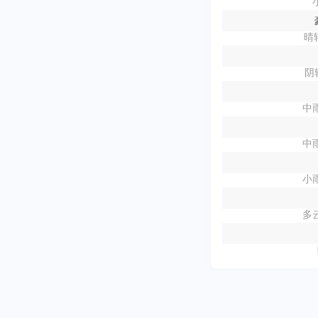
晴转
阴
中雨
中雨
小雨
多云