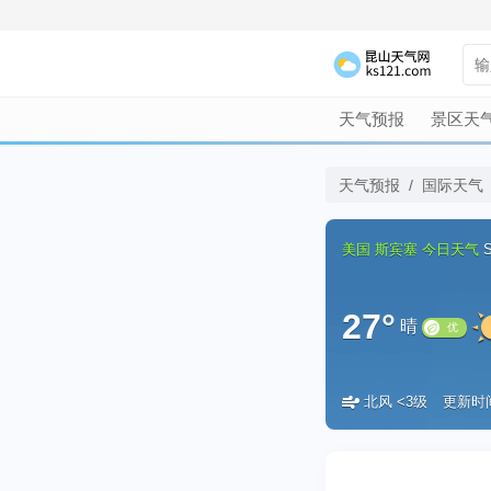
天气预报
景区天
天气预报
/
国际天气
美国
斯宾塞
今日天气
S
27°
晴
北风 <3级
更新时间：