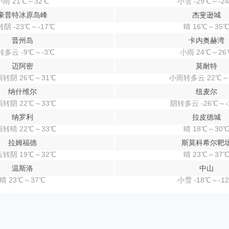
小雨 21℃～32℃
小雪 -29℃～-2
豪普特冰原岛峰
杰斐逊城
阴 -23℃～-17℃
晴 16℃～35
晋州岛
卡内奥赫湾
转多云 -9℃～-3℃
小雨 24℃～26
迈阿密
莫耐特
转阴 26℃～31℃
小雨转多云 22℃～
纳什维尔
纽麦尔
转阴 22℃～33℃
阴转多云 -26℃～-
纳罗利
拉皮德城
转晴 22℃～33℃
晴 18℃～30
拉姆福德
斯莫科希尔靶
转阴 19℃～32℃
晴 23℃～37
温斯洛
中山
晴 23℃～37℃
小雪 -18℃～-1