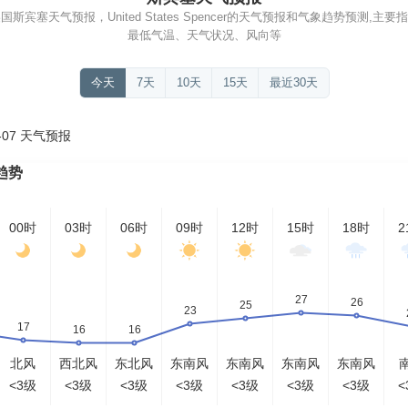
宾塞天气预报，United States Spencer的天气预报和气象趋势预测,
最低气温、天气状况、风向等
今天
7天
10天
15天
最近30天
-07 天气预报
趋势
00时
03时
06时
09时
12时
15时
18时
2
北风
西北风
东北风
东南风
东南风
东南风
东南风
<3级
<3级
<3级
<3级
<3级
<3级
<3级
<