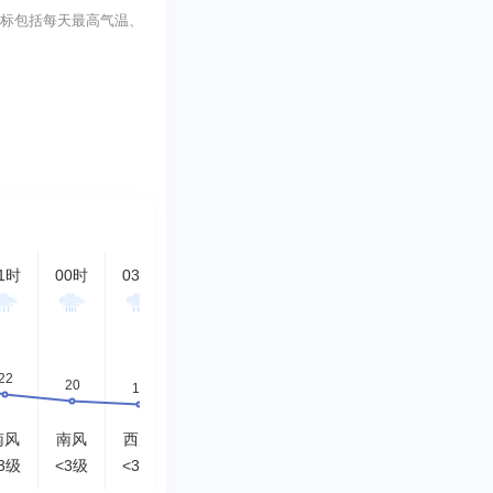
主要指标包括每天最高气温、
1时
00时
03时
06时
09时
12时
15时
18时
南风
南风
西风
北风
南风
东风
东北风
东风
3级
<3级
<3级
<3级
<3级
<3级
<3级
<3级