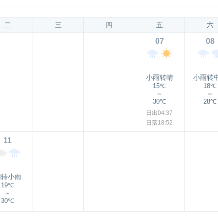
二
三
四
五
六
07
08
小雨转晴
小雨转
15℃
18℃
～
～
30℃
28℃
日出04:37
日落18:52
11
阴转小雨
19℃
～
30℃