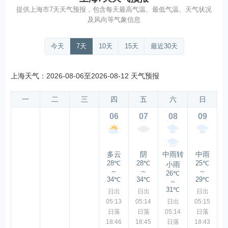
提供上海市7天天气预报，包含每天最高气温、最低气温、天气状况
及风向等气象信息
今天
7天
10天
15天
最近30天
上海天气：2026-08-06至2026-08-12 天气预报
一
二
三
四
五
六
日
06
07
08
09
多云
阴
中雨转
中雨
28℃
28℃
25℃
小雨
～
～
～
26℃
34℃
34℃
29℃
～
31℃
日出
日出
日出
05:13
05:14
日出
05:15
日落
日落
05:14
日落
18:46
18:45
日落
18:43