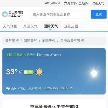
六月廿四
星期四
2026-08-06
昆山天气
查询
天气预报
景区天气
国际天气
卫星云图
天气预报
/
国际天气
/
美国天气
/
里弗敦天气预报
美国
里弗敦
今日天气
Riverton Weather
33°
晴
西风 <3级
更新时间：2026-08-06 10:35:24
优
里弗敦最近15天天气预报