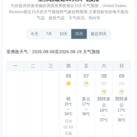
为你提供快速准确的美国里弗敦最近15天天气预报，United States
Riverton最近15天的天气预报和气象趋势预测,主要指标包括每天最高
气温、最低气温、天气状况、风向等
今天
7天
10天
15天
最近30天
里弗敦天气：2026-08-06至2026-08-19 天气预报
一
二
三
四
五
六
日
06
07
08
09
晴
多云
阴转多
阴转多
15℃
17℃
云
云
～
～
18℃
17℃
34℃
36℃
～
～
37℃
36℃
日出
02:43
日落