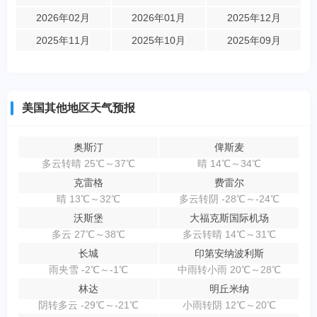
2026年02月
2026年01月
2025年12月
2025年11月
2025年10月
2025年09月
美国其他地区天气预报
奥斯汀
俾斯麦
多云转晴 25℃～37℃
晴 14℃～34℃
克雷格
费雷尔
晴 13℃～32℃
多云转阴 -28℃～-24℃
沃斯堡
大福克斯国际机场
多云 27℃～38℃
多云转晴 14℃～31℃
长城
印第安纳波利斯
雨夹雪 -2℃～-1℃
中雨转小雨 20℃～28℃
林达
明丘米纳
阴转多云 -29℃～-21℃
小雨转阴 12℃～20℃